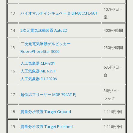
107円/日・
13
バイオマルチインキュベータ LH-80CCFL-6CT
室
14
2次元電気泳動装置 Auto2D
400円/時間
二次元電気泳動ゲルピッカー
15
250円/時間
FluoroPhoreStar 3000
人工気象器 CLH-301
635円/日・
16
人工気象器 MLR-351
台
人工気象器 FLI-2020A
36円/日・
17
超低温フリーザー MDF-794AT-PJ
ラック
18
質量分析装置 Target Ground
1,116円/回
19
質量分析装置 Target Polished
1,116円/回