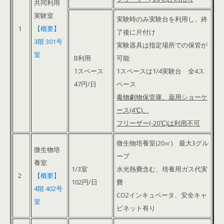
共同利用
実験室
実験時のみ実験台を利用し、終
1
【概要】
了後に片付け
3階 301号
実験器具は指定場所での保管が
室
B利用
可能
1スペース
1スペースは1/4実験台 全4ス
47円/日
ペース
毒物劇物保管庫、薬用ショーケ
ース(4℃)、
フリーザー(-20℃)は利用不可
微生物培養室(20㎡) 最大3グル
微生物培
ープ
養室
1/3室
水光熱費含む、培養用ガス代実
2
【概要】
102円/日
費
4階 402号
CO2インキュベータ、安全キャ
室
ビネット有り