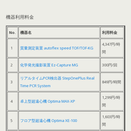
機器利用料金
No.
機器名
利用料金
4,347円/時
1
質量測定装置 autoflex speed TOF/TOF-KG
間
2
化学発光撮影装置 Ez-Capture MG
300円/回
リアルタイムPCR検出器 StepOnePlus Real
3
849円/時間
Time PCR System
1,299円/時
4
卓上型超遠心機 Optima MAX-XP
間
1,603円/時
5
フロア型超遠心機 Optima XE-100
間