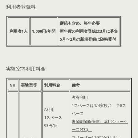
利用者登録料
継続も含め、毎年必要
利用者1人
1,000円/年間
新年度の利用者登録は3月に募集
5月〜2月の新規登録は随時受付
実験室等利用料金
No.
実験室等
利用料金
備考
占有利用
1スペースは1/4実験台 全8ス
A利用
ペース
1スペース
毒物劇物保管庫、薬用ショーケ
93円/日
ース(4℃)、
フリーザー(-20℃)が利用可