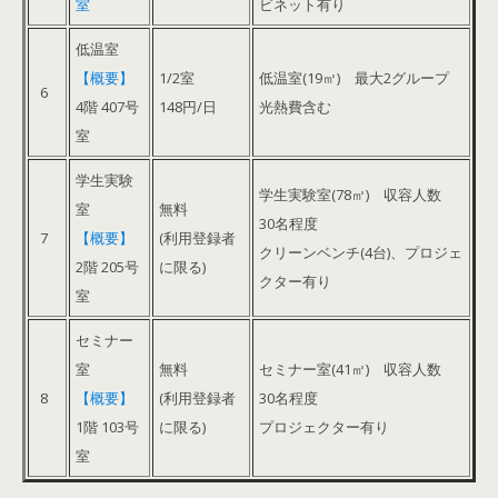
室
ビネット有り
低温室
【概要】
1/2室
低温室(19㎡) 最大2グループ
6
4階 407号
148円/日
光熱費含む
室
学生実験
学生実験室(78㎡) 収容人数
室
無料
30名程度
7
【概要】
(利用登録者
クリーンベンチ(4台)、プロジェ
2階 205号
に限る)
クター有り
室
セミナー
室
無料
セミナー室(41㎡) 収容人数
8
【概要】
(利用登録者
30名程度
1階 103号
に限る)
プロジェクター有り
室