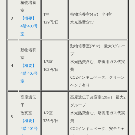
植物培養
室
1室
植物培養室(4㎡) 全4室
3
【概要】
139円/日
水光熱費含む
4階 403号
室
動物培養室(26㎡) 最大3グルー
動物培養
プ
室
1/3室
水光熱費含む、培養用ガス代実
4
【概要】
162円/日
費
4階 405号
CO2インキュベータ、クリーン
室
ベンチ有り
高度遺伝
高度遺伝子改変室(20㎡) 最大2
子
グループ
改変室
1/2室
水光熱費含む、培養用ガス代実
5
【概要】
326円/日
費
4階 401号
CO2インキュベータ、安全キャ