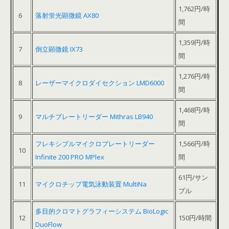
1,762円/時
6
落射蛍光顕微鏡 AX80
間
1,359円/時
7
倒立顕微鏡 IX73
間
1,276円/時
8
レーザーマイクロダイセクション LMD6000
間
1,468円/時
9
マルチプレートリーダー Mithras LB940
間
フレキシブルマイクロプレートリーダー
1,566円/時
10
Infinite 200 PRO MPlex
間
61円/サン
11
マイクロチップ電気泳動装置 MultiNa
プル
多目的クロマトグラフィーシステム BioLogic
12
150円/時間
DuoFlow