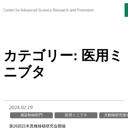
Center for Advanced Science Research and Promotion
Skip
to
content
カテゴリー:
医用ミ
センターに
ついて
ニブタ
感染制御研究
ユニット
生命科学動物実験
ユニット
研究支援
ユニット
2024.02.19
感染制御部門
医用ミニブタ
大動物研究推
技術部
第26回日本異種移植研究会開催