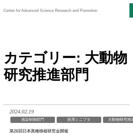
Center for Advanced Science Research and Promotion
Skip
to
content
カテゴリー:
大動物
センターに
ついて
研究推進部門
感染制御研究
ユニット
生命科学動物実験
ユニット
研究支援
ユニット
2024.02.19
感染制御部門
医用ミニブタ
大動物研究推
技術部
第26回日本異種移植研究会開催