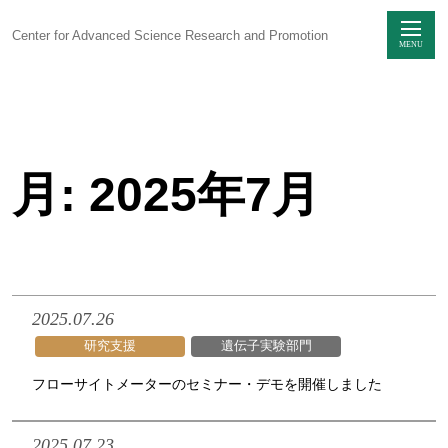
Center for Advanced Science Research and Promotion
MENU
Skip
to
content
月:
2025年7月
センターに
ついて
感染制御研究
ユニット
生命科学動物実験
ユニット
2025.07.26
研究支援
遺伝子実験部門
研究支援
ユニット
フローサイトメーターのセミナー・デモを開催しました
技術部
2025.07.23