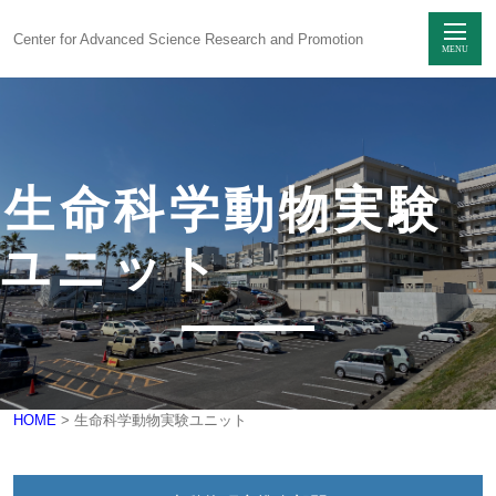
Center for Advanced Science Research and Promotion
MENU
Skip
to
content
生命科学動物実験
センターに
ついて
ユニット
感染制御研究
ユニット
生命科学動物実験
ユニット
研究支援
ユニット
HOME
>
生命科学動物実験ユニット
技術部