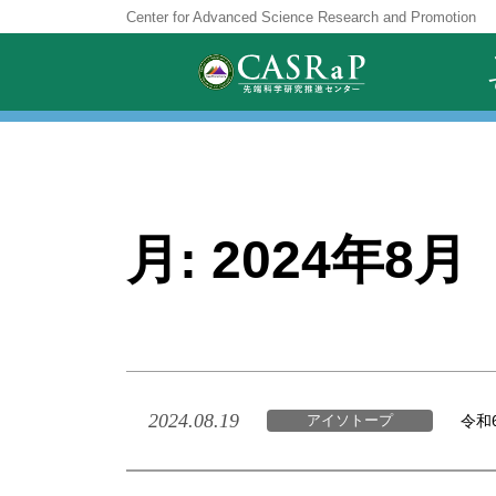
Skip
Center for Advanced Science Research and Promotion
to
content
月:
2024年8月
2024.08.19
令和
アイソトープ