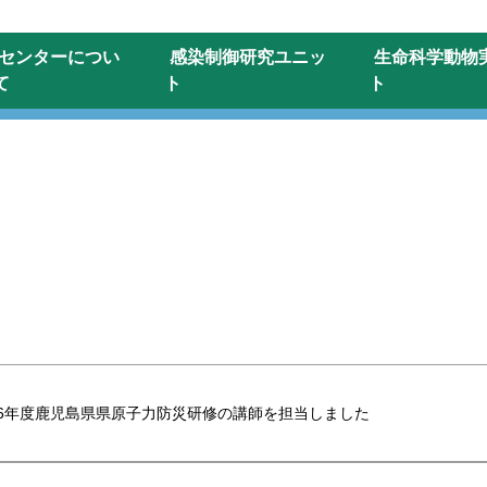
センターに
つい
感染制御研究
ユニッ
生命科学動物
て
ト
ト
6年度鹿児島県県原子力防災研修の講師を担当しました