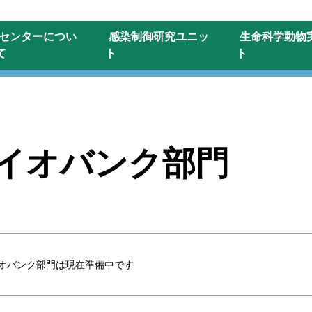
センターに
つい
感染制御研究
ユニッ
生命科学動物
て
ト
ト
イオバンク部門
オバンク部門は現在準備中です