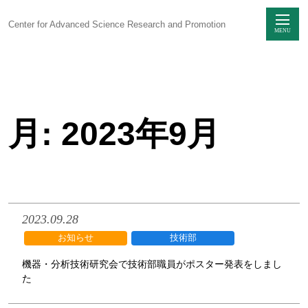
Center for Advanced Science Research and Promotion
MENU
Skip
to
content
月:
2023年9月
センターに
ついて
感染制御研究
ユニット
生命科学動物実験
ユニット
2023.09.28
お知らせ
技術部
研究支援
ユニット
機器・分析技術研究会で技術部職員がポスター発表をしまし
た
技術部