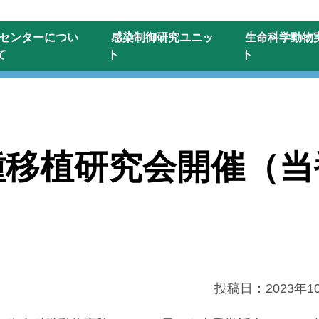
センターに
つい
感染制御研究
ユニッ
生命科学動物
て
ト
ト
種移植研究会開催（当
投稿日：
2023年1