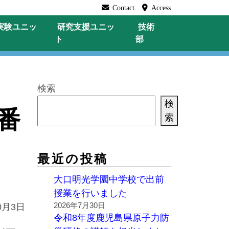
Contact
Access
実験
ユニッ
研究支援
ユニッ
技術
ト
部
検索
検
番
索
最近の投稿
大口明光学園中学校で出前
授業を行いました
2026年7月30日
0月3日
令和8年度鹿児島県原子力防