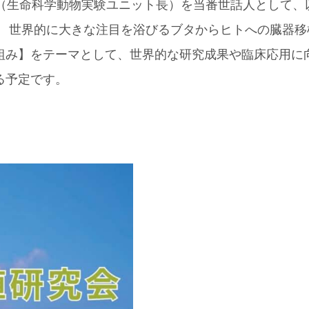
史（生命科学動物実験ユニット長）を当番世話人として、
。 世界的に大きな注目を浴びるブタからヒトへの臓器移
組み】をテーマとして、世界的な研究成果や臨床応用に
る予定です。