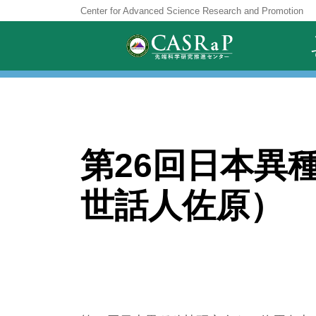
Skip
Center for Advanced Science Research and Promotion
to
content
第26回日本異
世話人佐原）