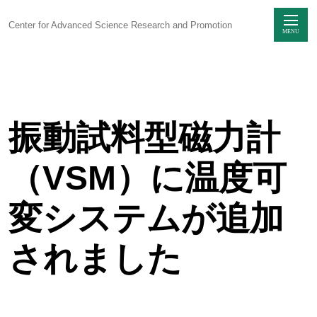
Center for Advanced Science Research and Promotion
MENU
Skip
to
content
振動試料型磁力計
センターに
ついて
（VSM）に温度可
感染制御研究
ユニット
変システムが追加
生命科学動物実験
ユニット
されました
研究支援
ユニット
技術部