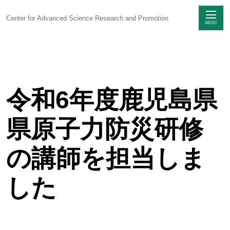
Center for Advanced Science Research and Promotion
MENU
Skip
to
content
令和6年度鹿児島県
センターに
ついて
県原子力防災研修
感染制御研究
ユニット
の講師を担当しま
生命科学動物実験
ユニット
した
研究支援
ユニット
技術部