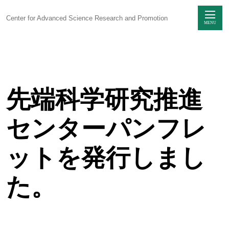
Center for Advanced Science Research and Promotion
MENU
Skip
to
content
先端科学研究推進
センターに
ついて
センターパンフレ
感染制御研究
ユニット
ットを発行しまし
生命科学動物実験
ユニット
た。
研究支援
ユニット
技術部