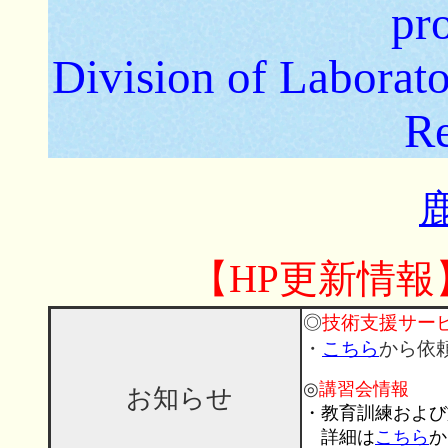
pr
Division of Laborat
Re
【HP更新情報】2
◎
技術支援サー
・
こちら
から依
◎
講習会情報
お知らせ
・教育訓練および
詳細は
こちら
か