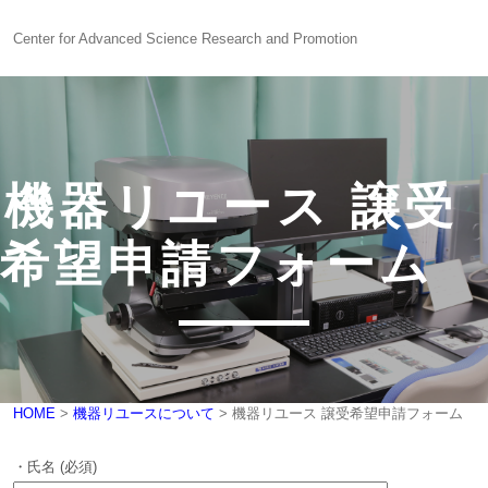
Center for Advanced Science Research and Promotion
Skip
to
content
機器リユース 譲受
センターに
ついて
希望申請フォーム
感染制御研究
ユニット
生命科学動物実験
ユニット
研究支援
ユニット
HOME
>
機器リユースについて
>
機器リユース 譲受希望申請フォーム
・氏名 (必須)
技術部